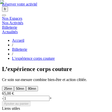
Réserver votre activité
fr
Nos Espaces
Nos Activités
Billetterie
Actualités
Accueil
/
Billetterie
/
L’expérience corps couture
L’expérience corps couture
Ce soin sur-mesure combine bien-être et action ciblée.
25mn
50mn
80mn
65,00 €
-
+
Ajouter au panier
Liens utiles